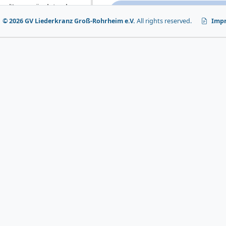
und“ gegründet; der
186
ar mit elf weiteren
© 2026 GV Liederkranz Groß-Rohrheim e.V.
All rights reserved.
Imp
ed.
Gründung des Vereins
Der Schulverwalter Adam Breitw
reinen Männergesangverein und 
Chorleitung.
Mit seiner 160jährigen Geschichte
Groß-Rohrheim und zählt zu den
der Umgebung.