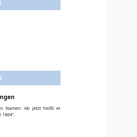
1
6
ungen
en Namen: Ab jetzt heißt er
 1864“.