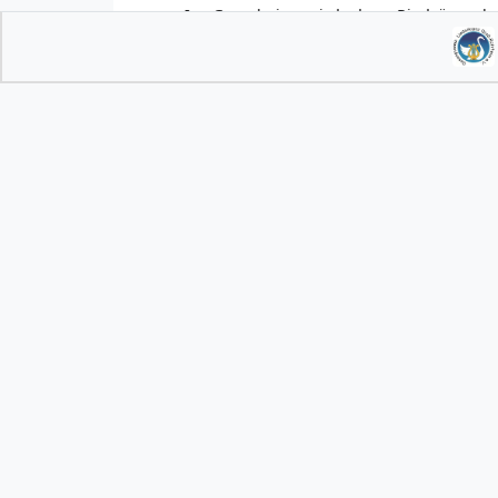
In Gernsheim wird der „Riedsängerb
Männergesangverein Groß-Rohrheim w
Vereinen aus dem Ried Gründungsmitgli