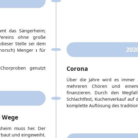
mt das Sängerheim;
Vereins ohne große
dieser Stelle sei dem
202
chorsch)
Menger ᵻ
für
Corona
Chorproben genutzt
Über die Jahre wird es immer s
mehreren Chören und einem
finanzieren. Durch den Wegfall
Schlachtfest, Kuchenverkauf auf
komplette Auflösung des tradition
e Wege
sheim muss her. Der
rbaut und eingeweiht.